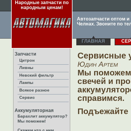
Народные запчасти по
народным ценам!
Автозапчасти оптом и
Челнах. Звоните по тел
ГЛАВНАЯ
СЕ
Сервисные 
Запчасти
Цитрон
Юдин Артем
Ливны
Мы поможем 
Невский фильтр
свечей и пр
Лампы
аккумулятор
Всякое разное
справимся.
Сервис
Подъежайте
Аккумуляторная
Барахлит аккумулятор?
Мы поможем!
Скажем что с ним,