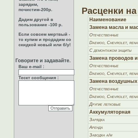
зарядим,
Расценки на
почистим-200р.
Дадим другой в
Наименование
пользование -100 р.
Замена масла и ма
Если совсем мертвый -
Отечественные
то купим и продадим со
Daewoo, Chevrolet, rena
скидкой новый или б/у!
С демонтажом защиты
Замена проводов и
Говорите и задавайте.
Отечественные
Ваш e-mail
:
Daewoo, Chevrolet, rena
Тескт сообщения
:
Замена воздушных
Отечественные
Daewoo, Chevrolet, rena
Другие легковые
Аккумуляторная
Зарядка
Аренда
Заводка а/м