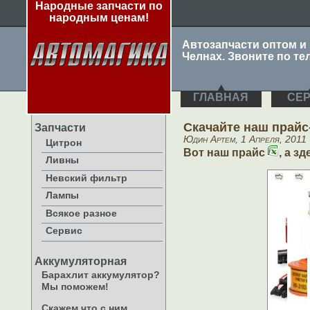
Народные запчасти по
народным ценам!
Автозапчасти оптом и
Челнах. Звоните по тел
ГЛАВНАЯ
СЕ
Скачайте наш прайс
Запчасти
Юдин Артем, 1 Апреля, 2011
Цитрон
Вот наш прайс
, а з
Ливны
Невский фильтр
Лампы
Всякое разное
Сервис
Аккумуляторная
Барахлит аккумулятор?
Мы поможем!
Скажем что с ним,